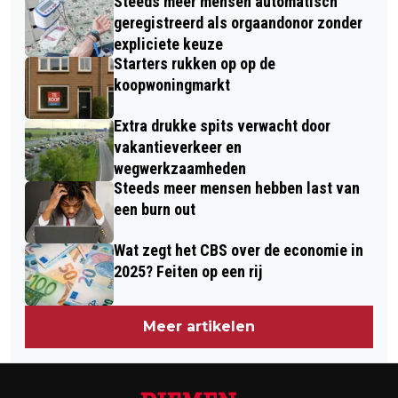
Steeds meer mensen automatisch
geregistreerd als orgaandonor zonder
expliciete keuze
Starters rukken op op de
koopwoningmarkt
Extra drukke spits verwacht door
vakantieverkeer en
wegwerkzaamheden
Steeds meer mensen hebben last van
een burn out
Wat zegt het CBS over de economie in
2025? Feiten op een rij
Meer artikelen