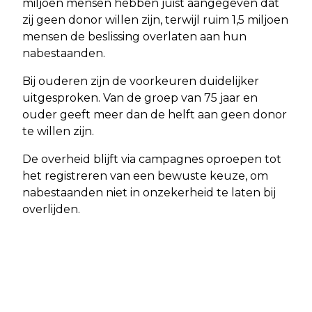
miljoen mensen hebben juist aangegeven dat
zij geen donor willen zijn, terwijl ruim 1,5 miljoen
mensen de beslissing overlaten aan hun
nabestaanden.
Bij ouderen zijn de voorkeuren duidelijker
uitgesproken. Van de groep van 75 jaar en
ouder geeft meer dan de helft aan geen donor
te willen zijn.
De overheid blijft via campagnes oproepen tot
het registreren van een bewuste keuze, om
nabestaanden niet in onzekerheid te laten bij
overlijden.
Vorig artikel
Volgend artikel
STARTERS RUKKEN OP OP DE
AUTOMAATBAK REVISIE: DOEN BIJ
KOOPWONINGMARKT